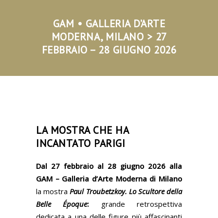
GAM • GALLERIA D’ARTE
MODERNA, MILANO >
27
FEBBRAIO – 28 GIUGNO 2026
LA MOSTRA CHE HA
INCANTATO PARIGI
Dal
27
febbraio
al
28
giugno
2026 alla
GAM
–
Galleria
d’Arte
Moderna
di
Milano
la mostra
Paul Troubetzkoy. Lo Scultore della
Belle Époque
:
grande retrospettiva
dedicata a una delle figure più affascinanti