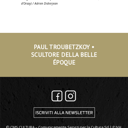
d’Orsay) / Adrien Didierjean
PAUL TROUBETZKOY •
SCULTORE DELLA BELLE
ÉPOQUE
© CMS.CULTURA – Comunicamente Servizi per la Cultura Srl | P.IVA: